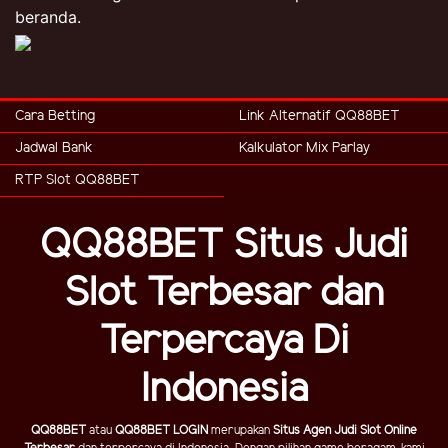
beranda.
Cara Betting
Link Alternatif QQ88BET
Jadwal Bank
Kalkulator Mix Parlay
RTP Slot QQ88BET
QQ88BET Situs Judi
Slot Terbesar dan
Terpercaya Di
Indonesia
QQ88BET
atau
QQ88BET LOGIN
merupakan
Situs Agen Judi Slot Online