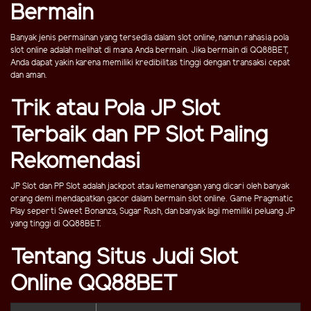
Bermain
Banyak jenis permainan yang tersedia dalam slot online, namun rahasia pola
slot online adalah melihat di mana Anda bermain. Jika bermain di QQ88BET,
Anda dapat yakin karena memiliki kredibilitas tinggi dengan transaksi cepat
dan aman.
Trik atau Pola JP Slot
Terbaik dan PP Slot Paling
Rekomendasi
JP Slot dan PP Slot adalah jackpot atau kemenangan yang dicari oleh banyak
orang demi mendapatkan gacor dalam bermain slot online. Game Pragmatic
Play seperti Sweet Bonanza, Sugar Rush, dan banyak lagi memiliki peluang JP
yang tinggi di QQ88BET.
Tentang Situs Judi Slot
Online QQ88BET