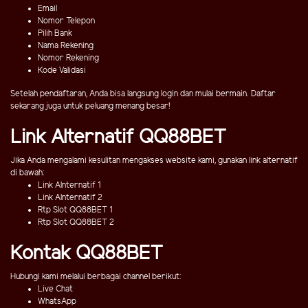
Email
Nomor Telepon
Pilih Bank
Nama Rekening
Nomor Rekening
Kode Validasi
Setelah pendaftaran, Anda bisa langsung login dan mulai bermain. Daftar
sekarang juga untuk peluang menang besar!
Link Alternatif QQ88BET
Jika Anda mengalami kesulitan mengakses website kami, gunakan link alternatif
di bawah:
Link Alnternatif 1
Link Alnternatif 2
Rtp Slot QQ88BET 1
Rtp Slot QQ88BET 2
Kontak QQ88BET
Hubungi kami melalui berbagai channel berikut:
Live Chat
WhatsApp