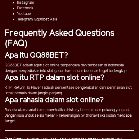
Instagram
Facebook
Youtube
Telegram Qq88bet Asia
Frequently Asked Questions
(FAQ)
Apa Itu QQ88BET?
QQ88BET adalah agen slot online terpercaya dan terbesar di Indonesia
dengan menyediakan info slot gacor hari ini dan bocoran togel terlengkap.
Apa itu RTP dalam slot online?
RTP (Return To Player) adalah persentase pengembalian dari permainan slot
untuk pemain dalam jangka panjang.
Apa rahasia dalam slot online?
Rahasia utama adalah memperhatikan history bermain dan peluang yang ada.
Jangan lupa untuk selalu menarik kemenangan (withdraw) jika sudah mencapai
target.