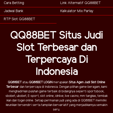
Cara Betting
Link Alternatif QQ88BET
Jadwal Bank
Kalkulator Mix Parlay
RTP Slot QQ88BET
QQ88BET Situs Judi
Slot Terbesar dan
Terpercaya Di
Indonesia
QQ88BET
atau
QQ88BET LOGIN
merupakan
Situs Agen Judi Slot Online
Terbesar
dan terpercaya di Indonesia. Dengan pilihan game beragam, kami
menghadirkan puluhan game terbaik di bidangnya seperti sportsbook,
sbobet, ubobet, E-sport, slot online, idnlive, live casino, mm tangkas, tembak
ikan dan togel online. Setiap permainan judi yang ada di QQ88BET memiliki
keunikan tersendiri serta tampilan bervariatif yang menjadikannya semakin
seru.