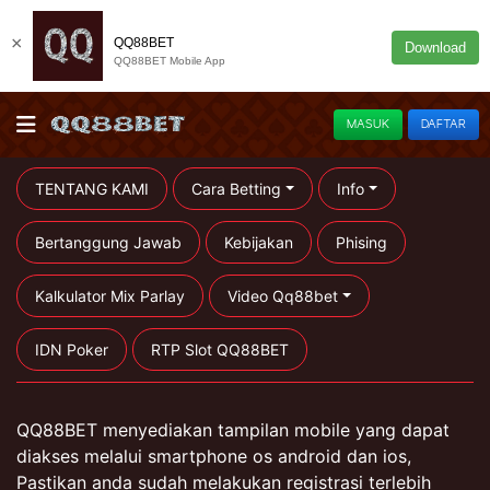
×
QQ88BET
Download
QQ88BET Mobile App
MASUK
DAFTAR
TENTANG KAMI
Cara Betting
Info
Bertanggung Jawab
Kebijakan
Phising
Kalkulator Mix Parlay
Video Qq88bet
IDN Poker
RTP Slot QQ88BET
QQ88BET menyediakan tampilan mobile yang dapat
diakses melalui smartphone os android dan ios,
Pastikan anda sudah melakukan registrasi terlebih