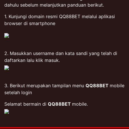
dahulu sebelum melanjutkan panduan berikut.
1. Kunjungi domain resmi QQ88BET melalui aplikasi
browser di smartphone
2. Masukkan username dan kata sandi yang telah di
daftarkan lalu klik masuk.
3. Berikut merupakan tampilan menu
QQ88BET
mobile
setelah login
Selamat bermain di
QQ88BET
mobile.