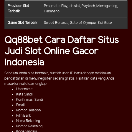
Provider Slot
Pragmatic Play, Idn slot, Playtech, Microgaming,
Terbaik
Habanero
Game Slot Terbaik
Sweet Bonanza, Gate of Olympus, Koi Gate
Qq88bet Cara Daftar Situs
Judi Slot Online Gacor
Indonesia
Sebelum Anda bisa bermain, buatlah user ID baru dengan melakukan
pendaftaran di menu register secara gratis. Pastikan data yang Anda
masukkan valid dan lengkap.
Username
Kata Sandi
Konfirmasi Sandi
Email
Nomor Telepon
Pilih Bank
Nama Rekening
Nomor Rekening
Kode Validasi